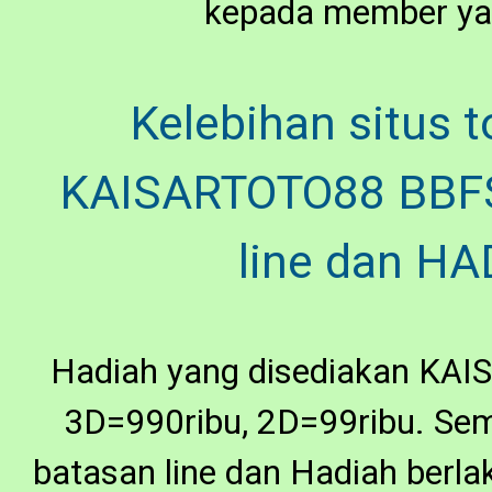
kepada member yan
Kelebihan situs t
KAISARTOTO88 BBFS 
line dan H
Hadiah yang disediakan KAI
3D=990ribu, 2D=99ribu. Semu
batasan line dan Hadiah berl