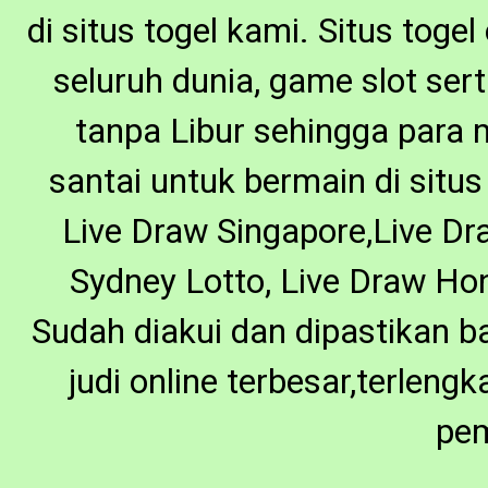
di situs togel kami. Situs toge
seluruh dunia, game slot ser
tanpa Libur sehingga para
santai untuk bermain di situ
Live Draw Singapore,Live Dr
Sydney Lotto, Live Draw Ho
Sudah diakui dan dipastikan
judi online terbesar,terlen
pe