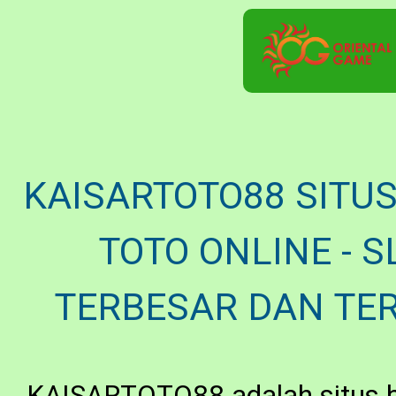
KAISARTOTO88 SITUS
TOTO ONLINE - S
TERBESAR DAN TER
KAISARTOTO88 adalah situs ban