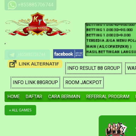
BETTING 1.000 3D=200.000
+855885706744
BETTING 1.000 2D=20.000
PRIZE 3
BETTING 1.000 4D=900.000
BETTING 1.000 3D=90.000
BETTING 1.000 2D=9.000
TERSEDIA JUGA MENU PO
MAIN (AS,COP,KEP,EKR) 
,
:
:
HASIL BETTINGAN LANGSU
KAISARTOTO88 (NO DISKO
+855885706744
INFO RESULT 88 GROUP
WA
INFO LINK 88GROUP
ROOM JACKPOT
HOME
DAFTAR
CARA BERMAIN
REFERRAL PROGRAM
« ALL GAMES