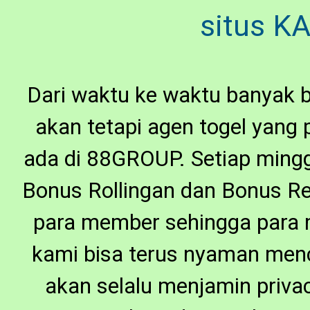
situs K
Dari waktu ke waktu banyak b
akan tetapi agen togel yang 
ada di 88GROUP. Setiap min
Bonus Rollingan dan Bonus Re
para member sehingga para m
kami bisa terus nyaman me
akan selalu menjamin priv