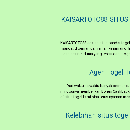
KAISARTOTO88 SITUS 
KAISARTOTO88 adalah situs bandar togel o
sangat digemari dari jaman ke jaman di
dari seluruh dunia yang terdiri dari : 
Agen Togel T
Dari waktu ke waktu banyak bermuncul
minggunya memberikan Bonus Cashback, 
di situs togel kami bisa terus nyaman 
Kelebihan situs tog